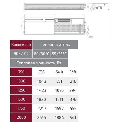
Теплоноситель
Конвектор
90/70°С
80/60°С
55/35°С
Тепловая мощность, Вт
156
755
544
750
1000
1043
751
216
1250
1423
1025
294
1500
1820
1311
376
1750
2217
1597
459
2000
2616
1884
541