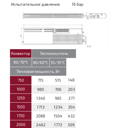
Испытательное давление
16 бар
Теплоноситель
Конвектор
90/70°С
80/60°С
55/35°С
Тепловая мощность, Вт
148
715
515
750
1000
980
706
203
1250
1340
965
277
1500
1713
1234
354
1750
2088
1504
432
2000
2462
1773
509