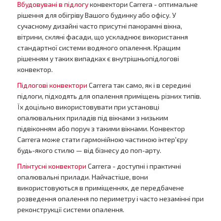
Вбудовувані в підлогу
конвектори Carrera - оптимальне
рішення для обігріву Вашого будинку або офісу. У
сучасному дизайні часто присутні панорамні вікна,
вітрини, скляні фасади, що ускладнює використання
стандартної системи водяного опалення. Кращим
рішенням у таких випадках є внутрішньопідлогові
конвектор.
Підлогові конвектори
Carrera так само, як і в середині
підлоги, підходять для опалення приміщень різних типів.
Їх доцільно використовувати при установці
опалювальних приладів під вікнами з низьким
підвіконням або поруч з такими вікнами. Конвектор
Carrera може стати гармонійною частиною інтер'єру
будь-якого стилю — від бізнесу до поп-арту.
Плінтусні конвектори
Carrera - доступні і практичні
опалювальні прилади. Найчастіше, вони
використовуються в приміщеннях, де передбачене
розведення опалення по периметру і часто незамінні при
реконструкції системи опалення.