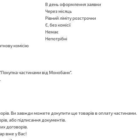
В день оформлення заявки
Через місяць
Рівний ліміту розстрочки
Є, без комісії
Немає
Непотрібні
аткову комісію
"Покупка частинами від Монобанк".
.
оворів. Ви завжди можете докупити ще товарів в оплату частинами.
рів, або підписання документів.
их договорів.
ар вже у Вас!