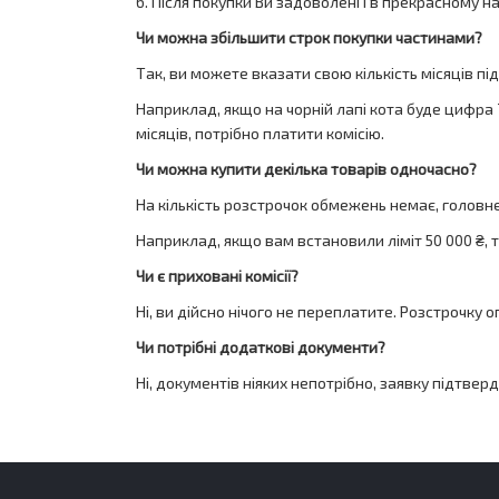
6. Після покупки Ви задоволені і в прекрасному на
Чи можна збільшити строк покупки частинами?
Так, ви можете вказати свою кількість місяців пі
Наприклад, якщо на чорній лапі кота буде цифра 
місяців, потрібно платити комісію.
Чи можна купити декілька товарів одночасно?
На кількість розстрочок обмежень немає, головн
Наприклад, якщо вам встановили ліміт 50 000 ₴, т
Чи є приховані комісії?
Ні, ви дійсно нічого не переплатите. Розстрочку 
Чи потрібні додаткові документи?
Ні, документів ніяких непотрібно, заявку підтве