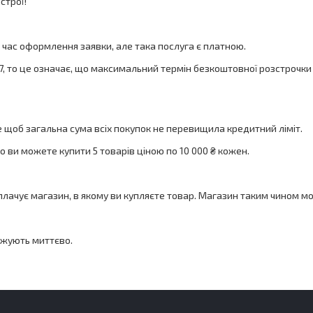
строї!
д час оформлення заявки, але така послуга є платною.
7, то це означає, що максимальний термін безкоштовної розстрочки б
е щоб загальна сума всіх покупок не перевищила кредитний ліміт.
о ви можете купити 5 товарів ціною по 10 000 ₴ кожен.
оплачує магазин, в якому ви купляєте товар. Магазин таким чином мо
рджують миттєво.