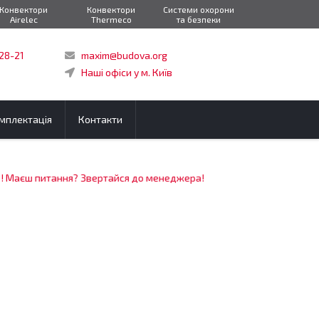
Конвектори
Конвектори
Системи охорони
Airelec
Thermeco
та безпеки
-28-21
maxim@budova.org
Наші офіси у м. Київ
мплектація
Контакти
аєш питання? Звертайся до менеджера!