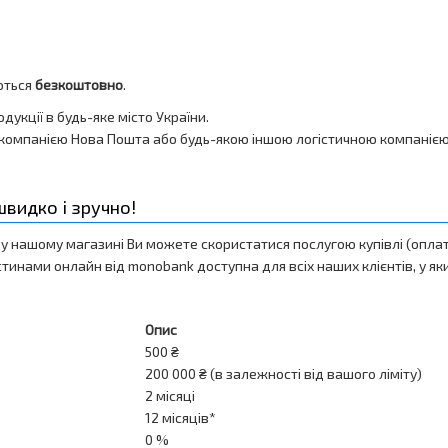
яються
безкоштовно
.
укції в будь-яке місто України.
омпанією Нова Пошта або будь-якою іншою логістичною компанією 
видко і зручно!
у нашому магазині Ви можете скористатися послугою купівлі (оплат
стинами онлайн від monobank доступна для всіх наших клієнтів, у як
Опис
500 ₴
200 000 ₴ (в залежності від вашого ліміту)
2 місяці
12 місяців*
0 %