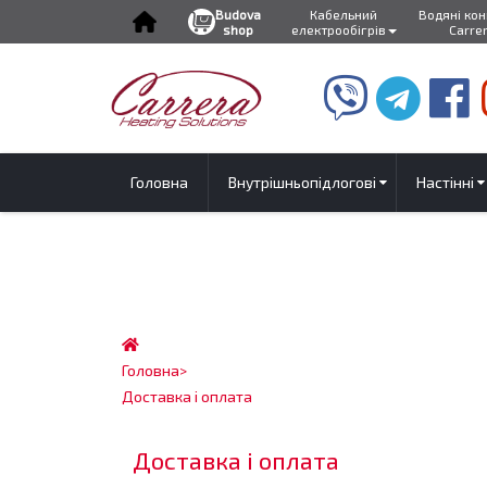
Budova
Кабельний
Водяні ко
shop
електрообігрів
Carre
Головна
Внутрішньопідлогові
Настінні
Головна
>
Доставка і оплата
Доставка і оплата