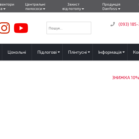
нвектори
Центральні
Захист
Продукція
ra
пилососи
від потопу
Danfoss
(093) 185
Цокольні
Підлогові
Плінтусні
Інформація
Ко
ЗНИЖКА 10%! М